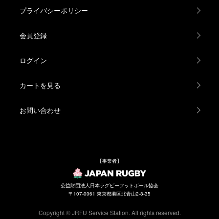
プライバシーポリシー
関西ミニ女子ラグビー交流会、
中四国ジュニアラグビー・U-14ジャンボリー大会
九州協会
会員登録
全九州高校新人大会、
九州高校選抜女子セブンズ大会
ログイン
試合記録
第10回全国女子選手権大会、
カートを見る
クロスボーダーラグビー2024、リーグワン、
第25回全国高校選抜大会
お問い合わせ
◆第10回全国女子選手権大会
東京山九フェニックスが連覇
【事業者】
クロスボーダーラグビー2024
ワイルドナイツ、チーフスを撃破！
公益財団法人日本ラグビーフットボール協会
〒107-0061 東京都港区北青山2-8-35
ＮＴＴジャパンラグビー リーグワン2023‐24
クライマックスへ、熱戦続く
Copyright © JRFU Service Station. All rights reserved.