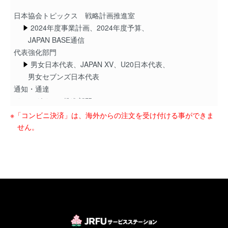
日本協会トピックス 戦略計画推進室
2024年度事業計画、2024年度予算、
JAPAN BASE通信
代表強化部門
男女日本代表、JAPAN XV、U20日本代表、
男女セブンズ日本代表
通知・通達
インテグリティ推進部門
インテグリティ追求に向けて、
※「コンビニ決済」は、海外からの注文を受け付ける事ができま
椿原弁護士誌上解説
せん。
安全対策委員会
安全なラグビーの実現に向けて、
特別寄稿◎第2回全国都道府県医務委員長連絡協議会開催
報告
ハイパフォーマンス部門
2024セブンズレフリングガイドライン
普及育成委員会
JENESYS 日本・ASEANスポーツ（ラグビー）×SDGs交