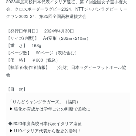
2023年度高校日本代表イタリア遠征、第10回全国女子選手権大
会、クロスボーダーラグビー2024、NTTジャパンラグビー リー
グワン2023‐24、第25回全国高校選抜大会
【発行日年月日】 2024年4月30日
【サイズ(判型)】 A4変形（282㎜×210㎜）
【重 さ】 168g
【ページ数】 60ページ（表紙含む）
【価 格】 ￥600（税込）
【執筆者/制作者情報】 （公財）日本ラグビーフットボール協
会
【目 次】
「りんどうヤングラガーズ」（福岡）
強化か育成かは学年ごとの判断で柔軟に
◆2023年度高校日本代表イタリア遠征
U19イタリア代表から歴史的勝利！