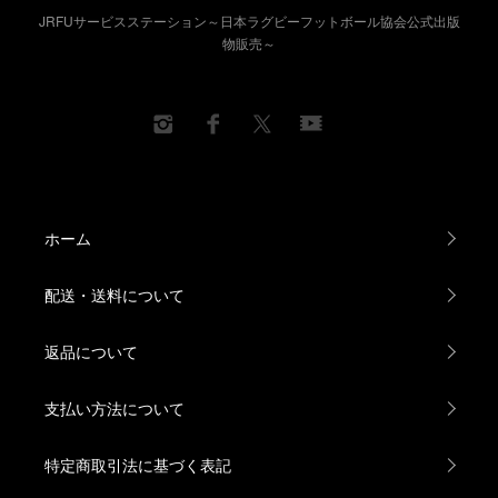
流、
JRFUサービスステーション～日本ラグビーフットボール協会公式出版
タグラグビーの実施状況調査、
物販売～
FOR ALLミニ・ラグビーフレンドリーマッチ、
U19フレンドリーエリアマッチセブンズin和歌山、
SMBCカップ第20回全国小学生タグラグビー大会、
第25回全国高校選抜大会
大会運営部門
サニックスワールドラグビーユース交流大会2024、
太陽生命ウィメンズセブンズシリーズ2024
ホーム
競技運営委員会クラブ大会部門
第31回全国クラブ大会
配送・送料について
関東協会
三地域社会人リーグ順位決定戦、
返品について
関東U18女子セブンズ、
ガールズラグビーフェスティバル、
支払い方法について
関東高校合同チーム大会、東日本大学セブンズ、
関東協会100周年連載（最終回）
特定商取引法に基づく表記
関西協会
2023ラグビースクール指導者講習会、