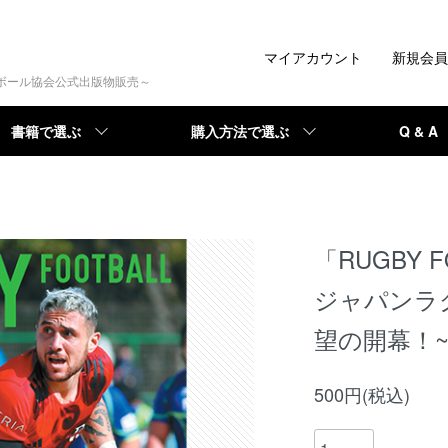
マイアカウント
新規会員
トボール協会公式出版物販売～
書籍で選ぶ
購入方法で選ぶ
Q & A
「RUGBY F
ジャパンラ
望の開幕！
500円(税込)