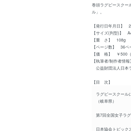
巻頭ラグビースクー
ル」。
【発行日年月日】 20
【サイズ(判型)】 A4
【重 さ】 108g
【ページ数】 36ペ
【価 格】 ￥500
【執筆者/制作者情報
公益財団法人日本ラ
【目 次】
ラグビースクール
（岐阜県）
第7回全国女子ラ
日本協会トピック