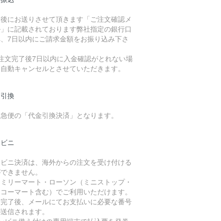
入後にお送りさせて頂きます「ご注文確認メ
ル」に記載されております弊社指定の銀行口
へ、7日以内にご請求金額をお振り込み下さ
。
ご注文完了後7日以内に入金確認がとれない場
は自動キャンセルとさせていただきます。
金引換
川急便の「代金引換決済」となります。
ンビニ
ンビニ決済は、海外からの注文を受け付ける
ができません。
ァミリーマート・ローソン（ミニストップ・
イコーマート含む）でご利用いただけます。
済完了後、メールにてお支払いに必要な番号
が送信されます。
コンビニ備え付けの専用端末で払込票を発券