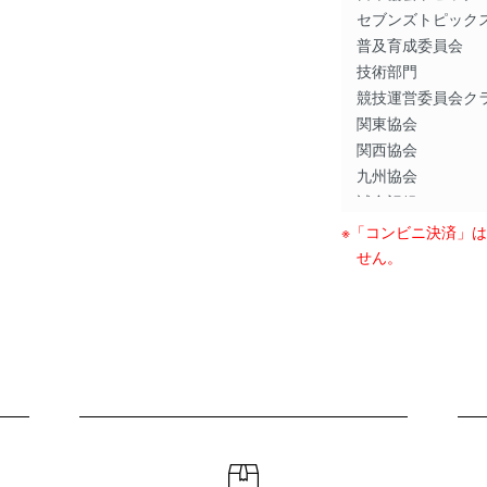
セブンズトピック
普及育成委員会
技術部門
競技運営委員会ク
関東協会
関西協会
九州協会
試合記録
※「コンビニ決済」
ジャパンラグビー 
せん。
連載
セブンズ日