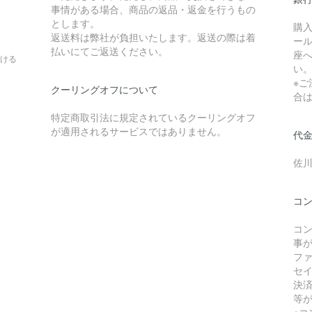
事情がある場合、商品の返品・返金を行うもの
とします。
購
返送料は弊社が負担いたします。返送の際は着
ー
。
払いにてご返送ください。
座
ける
い
※
クーリングオフについて
合
特定商取引法に規定されているクーリングオフ
が適用されるサービスではありません。
代
佐
コ
コ
事
フ
セ
決
等
※