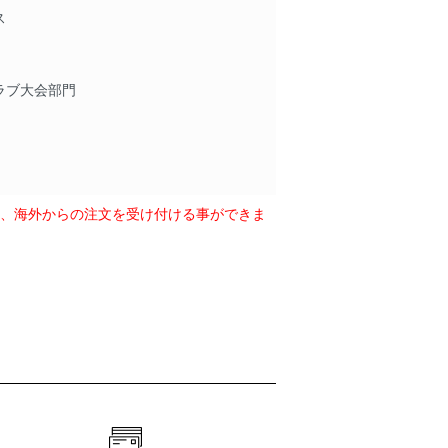
ス
ラブ大会部門
は、海外からの注文を受け付ける事ができま
トップリーグ2021
本代表選手紹介⑮