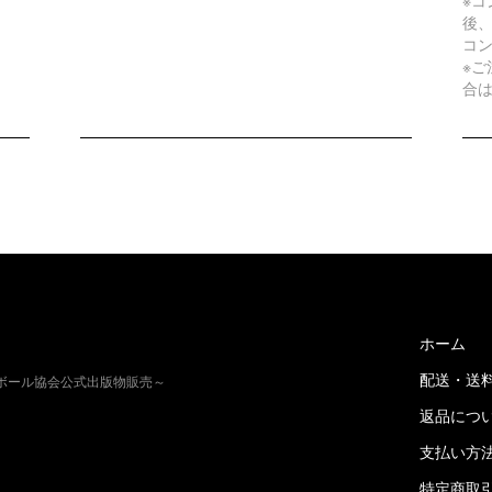
後
コ
※
合
ホーム
配送・送
トボール協会公式出版物販売～
返品につ
支払い方
特定商取