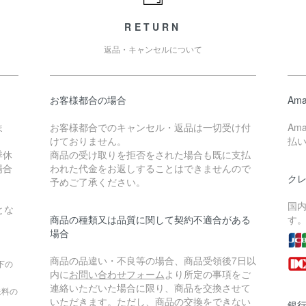
RETURN
返品・キャンセルについて
お客様都合の場合
Ama
ま
お客様都合でのキャンセル・返品は一切受け付
Am
けておりません。
払
季休
商品の受け取りを拒否をされた場合も既に支払
場合
われた代金をお返しすることはできませんので
ク
予めご了承ください。
国
とな
商品の種類又は品質に関して契約不適合がある
す
場合
商品の品違い・不良等の場合、商品受領後7日以
下の
内に
お問い合わせフォーム
より所定の事項をご
連絡いただいた場合に限り、商品を交換させて
送料の
いただきます。ただし、商品の交換をできない
銀