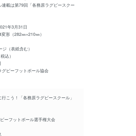
ル連載は第79回「各務原ラグビースクー
21年3月31日
変形（282㎜×210㎜）
ージ（表紙含む）
（税込）
】
グビーフットボール協会
に行こう！「各務原ラグビースクール」
グビーフットボール選手権大会
ス