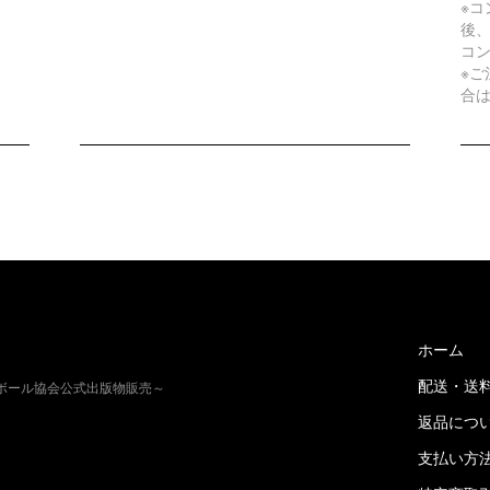
※
後
コ
※
合
ホーム
配送・送
トボール協会公式出版物販売～
返品につ
支払い方