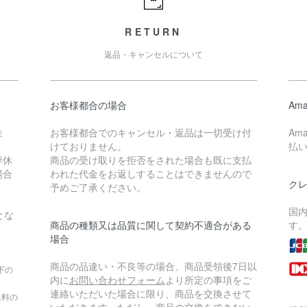
RETURN
返品・キャンセルについて
お客様都合の場合
Ama
ま
お客様都合でのキャンセル・返品は一切受け付
Am
けておりません。
払
季休
商品の受け取りを拒否をされた場合も既に支払
場合
われた代金をお返しすることはできませんので
ク
予めご了承ください。
国
とな
商品の種類又は品質に関して契約不適合がある
す
場合
商品の品違い・不良等の場合、商品受領後7日以
下の
内に
お問い合わせフォーム
より所定の事項をご
連絡いただいた場合に限り、商品を交換させて
送料の
いただきます。ただし、商品の交換をできない