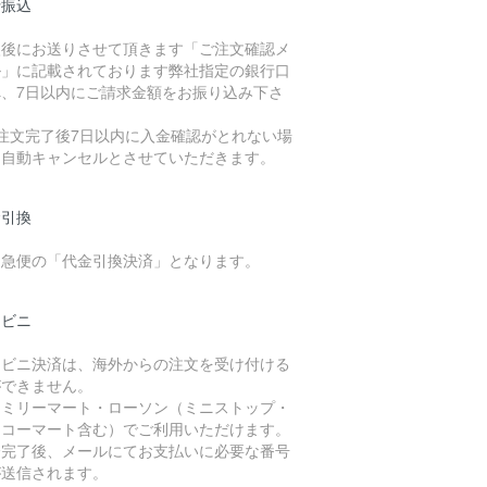
行振込
入後にお送りさせて頂きます「ご注文確認メ
ル」に記載されております弊社指定の銀行口
へ、7日以内にご請求金額をお振り込み下さ
。
ご注文完了後7日以内に入金確認がとれない場
は自動キャンセルとさせていただきます。
金引換
川急便の「代金引換決済」となります。
ンビニ
ンビニ決済は、海外からの注文を受け付ける
ができません。
ァミリーマート・ローソン（ミニストップ・
イコーマート含む）でご利用いただけます。
済完了後、メールにてお支払いに必要な番号
が送信されます。