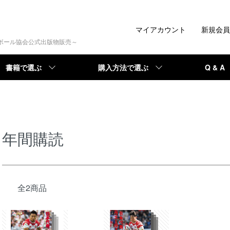
マイアカウント
新規会員
トボール協会公式出版物販売～
書籍で選ぶ
購入方法で選ぶ
Q & A
年間購読
全2商品