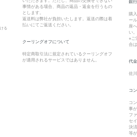
銀
事情がある場合、商品の返品・返金を行うもの
とします。
購
返送料は弊社が負担いたします。返送の際は着
ー
。
払いにてご返送ください。
座
ける
い
※
クーリングオフについて
合
特定商取引法に規定されているクーリングオフ
が適用されるサービスではありません。
代
佐
コ
コ
事
フ
セ
決
等