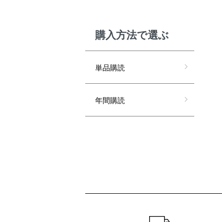
購⼊⽅法で選ぶ
単品購読
年間購読
ショッピングガイド